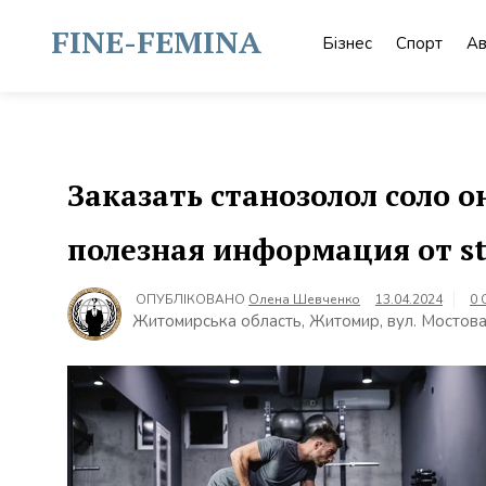
Skip
to
FINE-FEMINA
Бізнес
Спорт
Ав
content
Заказать станозолол соло о
полезная информация от st
ОПУБЛІКОВАНО
Олена Шевченко
13.04.2024
0 
Житомирська область, Житомир, вул. Мостова