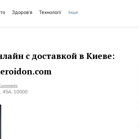
то
Здоров’я
Технології
Інше
нлайн с доставкой в Киеве:
eroidon.com
Comments
, 45А, 10000