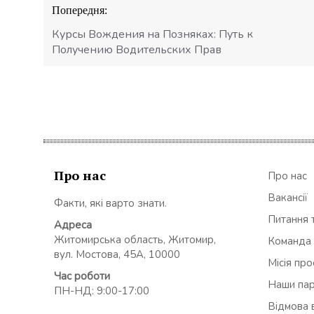
Навігація
Попередня:
записів
Курсы Вождения на Позняках: Путь к
Получению Водительских Прав
Про нас
Про нас
Вакансії
Факти, які варто знати.
Питання т
Адреса
Житомирська область, Житомир,
Команда
вул. Мостова, 45А, 10000
Місія пр
Час роботи
Наши па
ПН-НД: 9:00-17:00
Відмова в