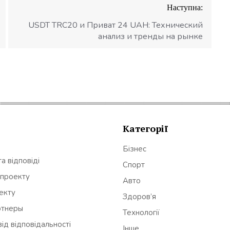
Наступна:
USDT TRC20 и Приват 24 UAH: Технический
анализ и тренды на рынке
Категорії
Бізнес
а відповіді
Спорт
 проекту
Авто
оекту
Здоров’я
ртнеры
Технології
ід відповідальності
Інше