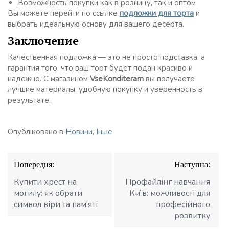
Возможность покупки как в розницу, так и оптом
Вы можете перейти по ссылке
подложки для торта
и
выбрать идеальную основу для вашего десерта.
Заключение
Качественная подложка — это не просто подставка, а
гарантия того, что ваш торт будет подан красиво и
надежно. С магазином
VseKonditeram
вы получаете
лучшие материалы, удобную покупку и уверенность в
результате.
Опубліковано в
Новини
,
Інше
Навігація
Попередня:
Наступна:
записів
Купити хрест на
Профайлінг навчання
могилу: як обрати
Київ: можливості для
символ віри та пам’яті
професійного
розвитку