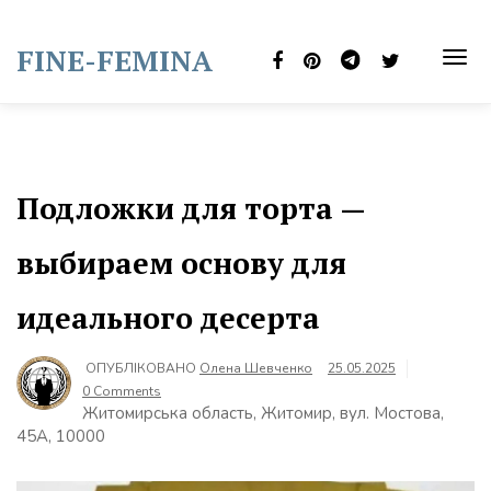
Skip
to
FINE-FEMINA
content
TOG
NAVI
Подложки для торта —
выбираем основу для
идеального десерта
ОПУБЛІКОВАНО
Олена Шевченко
25.05.2025
0 Comments
Житомирська область, Житомир, вул. Мостова,
45А, 10000