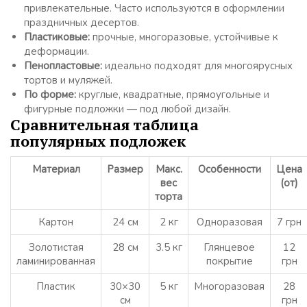
привлекательные. Часто используются в оформлении
праздничных десертов.
Пластиковые:
прочные, многоразовые, устойчивые к
деформации.
Пенопластовые:
идеально подходят для многоярусных
тортов и муляжей.
По форме:
круглые, квадратные, прямоугольные и
фигурные подложки — под любой дизайн.
Сравнительная таблица
популярных подложек
Материал
Размер
Макс.
Особенности
Цена
вес
(от)
торта
Картон
24 см
2 кг
Одноразовая
7 грн
Золотистая
28 см
3.5 кг
Глянцевое
12
ламинированная
покрытие
грн
Пластик
30×30
5 кг
Многоразовая
28
см
грн